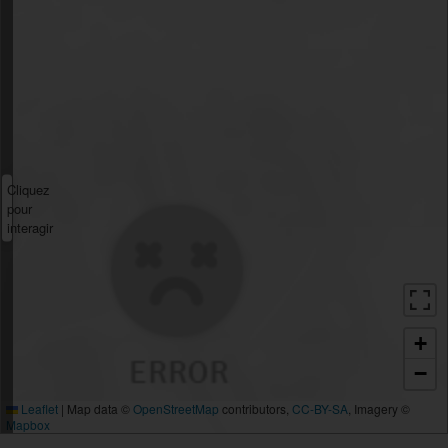
Cliquez
pour
interagir
+
−
Leaflet
|
Map data ©
OpenStreetMap
contributors,
CC-BY-SA
, Imagery ©
Mapbox