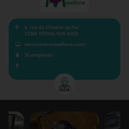
6, rue du Chemin de Fer
57385 TÉTING-SUR-NIED
serrurerie-mosellane.com/
30 employés